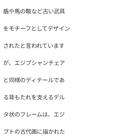
カクテルテーブル
盾や馬の鞍など古い武具
GE259デイベッド
をモチーフとしてデザイン
CH45ロッキングチェア
Vegaチェア
されたと言われています
BAKER S0FA
が、エジプシャンチェア
EGYPTIAN CHAIR
と同様のディテールであ
ドロップリーフテーブルDL81C
メトロポリタンチェア
る背もたれを支えるデル
B616スーパー楕円テーブル
タ状のフレームは、エジ
PP16
Klint Chair
プトの古代画に描かれた
アームチェア４５