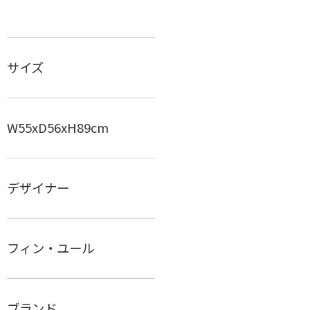
CH291Lounge Chair
CH293ソファ（CH290シリーズ）
サイズ
BM0057サイドボード
No.44 Bone Chair
ショールーム
W55xD56xH89cm
デザイナー
フィン・ユール
ブランド