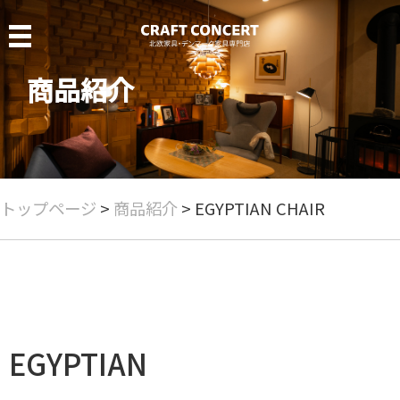
MENU
商品紹介
クラフトコンサート
当店について
商品紹介
トップページ
>
商品紹介
> EGYPTIAN CHAIR
商品一覧
chieftainchair
pp503
ch72 mini bear sofa
ch24
EGYPTIAN
J39