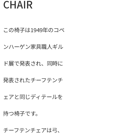
CHAIR
GE284a GE284S
CH337
PP19、PP１２０
この椅子は1949年のコペ
４８ SOFA BENCH
ンハーゲン家具職人ギル
グランプリチェア
ド展で発表され、同時に
JGフォールディングスツール
ウィスキーチェア
発表されたチーフテンチ
エッグチェア（3316Anniversary）
ェアと同じディテールを
CH004 NESTING TABLES
SIDEBOARD
持つ椅子です。
スポークバックソファ
チーフテンチェアは弓、
BPS142 サイドボード