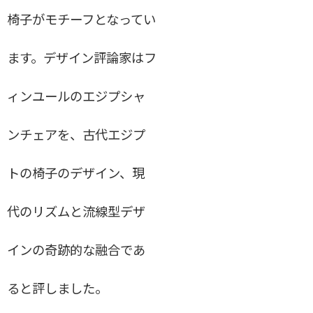
椅子がモチーフとなってい
Kettelhut Chair
The Penguin lounge chair、 The Penguin rocking chair
ます。デザイン評論家はフ
PK23 Lounge Chair
ィンユールのエジプシャ
BM0121テーブル
デイベッド 710
ンチェアを、古代エジプ
PP501 ROUND CHAIR/THE CHAIR 75TH ANNIVERSARY
トの椅子のデザイン、現
EDITION
45 SOFA
代のリズムと流線型デザ
セブンチェアTAILORED
インの奇跡的な融合であ
ウィラッドセンチェア
pp101
ると評しました。
ペリカンチェア（ゴットランドシープスキン）