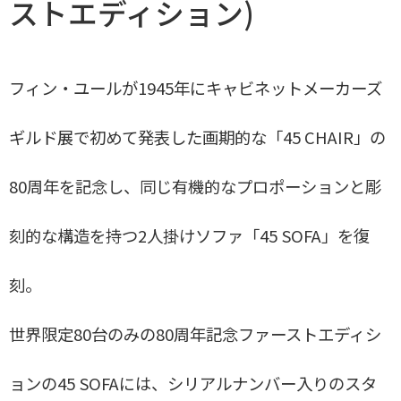
ストエディション)
GE284a GE284S
CH337
PP19、PP１２０
フィン・ユールが1945年にキャビネットメーカーズ
４８ SOFA BENCH
ギルド展で初めて発表した画期的な「45 CHAIR」の
グランプリチェア
80周年を記念し、同じ有機的なプロポーションと彫
JGフォールディングスツール
ウィスキーチェア
刻的な構造を持つ2人掛けソファ「45 SOFA」を復
エッグチェア（3316Anniversary）
刻。
CH004 NESTING TABLES
SIDEBOARD
世界限定80台のみの80周年記念ファーストエディシ
スポークバックソファ
ョンの45 SOFAには、シリアルナンバー入りのスタ
BPS142 サイドボード