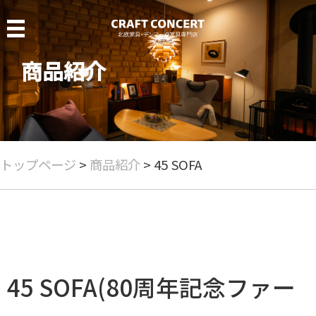
MENU
商品紹介
クラフトコンサート
当店について
商品紹介
トップページ
>
商品紹介
> 45 SOFA
商品一覧
chieftainchair
pp503
ch72 mini bear sofa
ch24
45 SOFA(80周年記念ファー
J39