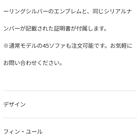
カクテルテーブル
ーリングシルバーのエンブレムと、同じシリアルナ
GE259デイベッド
ンバーが記載された証明書が付属します。
CH45ロッキングチェア
Vegaチェア
※通常モデルの45ソファも注文可能です。お気軽に
BAKER S0FA
お問い合わせください。
EGYPTIAN CHAIR
ドロップリーフテーブルDL81C
メトロポリタンチェア
B616スーパー楕円テーブル
デザイン
PP16
Klint Chair
フィン・ユール
アームチェア４５