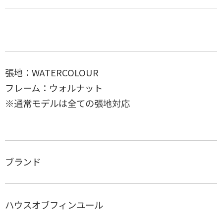
Kettelhut Chair
The Penguin lounge chair、 The Penguin rocking chair
PK23 Lounge Chair
張地：WATERCOLOUR
BM0121テーブル
フレーム：ウォルナット
デイベッド 710
※通常モデルは全ての張地対応
PP501 ROUND CHAIR/THE CHAIR 75TH ANNIVERSARY
EDITION
45 SOFA
セブンチェアTAILORED
ブランド
ウィラッドセンチェア
pp101
ハウスオブフィンユール
ペリカンチェア（ゴットランドシープスキン）