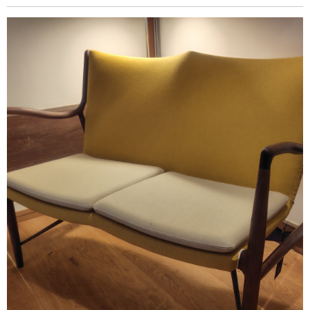
CH291Lounge Chair
CH293ソファ（CH290シリーズ）
BM0057サイドボード
No.44 Bone Chair
ショールーム